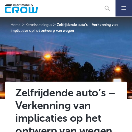
Ga
naar
de
inhoud
>
>
Home
Kenniscatalogus
Zelfrijdende auto’s – Verkenning van
implicaties op het ontwerp van wegen
Zelfrijdende auto’s –
Verkenning van
implicaties op het
ontwerp van wegen