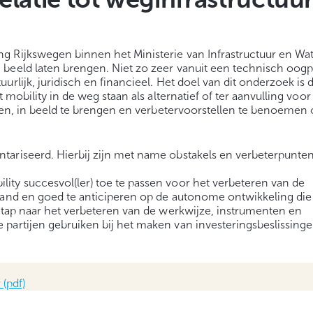
 Rijkswegen binnen het Ministerie van Infrastructuur en Wat
 beeld laten brengen. Niet zo zeer vanuit een technisch oog
rlijk, juridisch en financieel. Het doel van dit onderzoek is 
 mobility in de weg staan als alternatief of ter aanvulling voor
ingen, in beeld te brengen en verbetervoorstellen te benoeme
tariseerd. Hierbij zijn met name obstakels en verbeterpunte
ty succesvol(ler) toe te passen voor het verbeteren van de
rland en goed te anticiperen op de autonome ontwikkeling die
pstap naar het verbeteren van de werkwijze, instrumenten en
partijen gebruiken bij het maken van investeringsbeslissing
 (pdf)