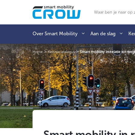
Ga
naar
Zoeken
de
inhoud
Over Smart Mobility
Aan de slag
Ke
>
>
Home
Kenniscatalogus
Smart mobility in relatie tot weg
Smart mobility in 