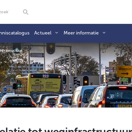
nniscatalogus
Actueel
Meer informatie
infrastructuur
relatie tot weginfrastructuu