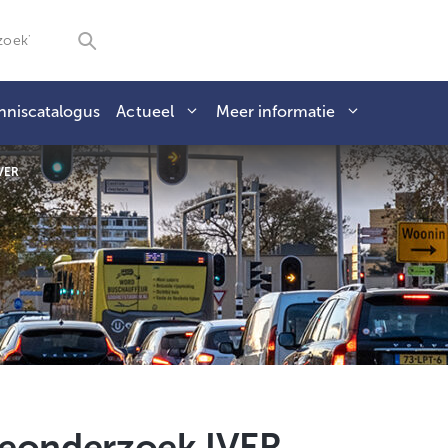
nniscatalogus
Actueel
Meer informatie
IVER
tieonderzoek IVER