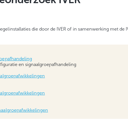
elinstallaties die door de IVER of in samenwerking met de I
roepafhandeling
iguratie en signaalgroepafhandeling
aalgroepafwikkelingen
aalgroepafwikkelingen
naalgroepafwikkelingen