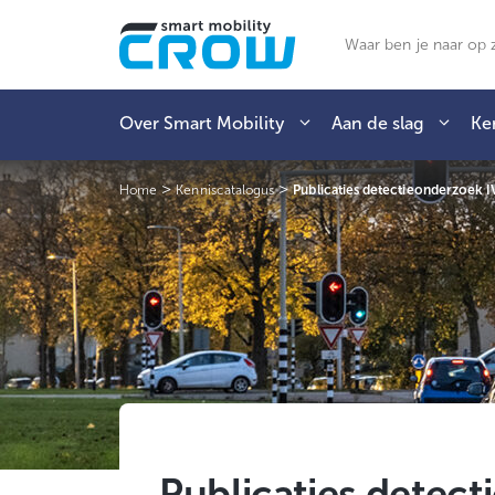
Ga
naar
Zoeken
de
inhoud
Over Smart Mobility
Aan de slag
Ke
>
>
Home
Kenniscatalogus
Publicaties detectieonderzoek 
Publicaties detec