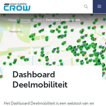
Ga
naar
de
inhoud
>
>
Home
Kenniscatalogus
Dashboard Deelmobiliteit
Dashboard
Deelmobiliteit
Het Dashboard Deelmobiliteit is een webtool van en