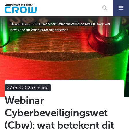
Ga
naar
de
inhoud
>
>
Home
Agenda
Webinar Cyberbeveiligingswet (Cbw): wat
betekent dit voor jouw organisatie?
27 mei 2026 Online
Webinar
Cyberbeveiligingswet
(Cbw): wat betekent dit