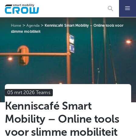
Ga
naar
de
inhoud
>
>
Home
Agenda
Kenniscafé Smart Mobility – Online tools voor
slimme mobiliteit
05 mrt 2026 Teams
Kenniscafé Smart
Mobility – Online tools
voor slimme mobiliteit