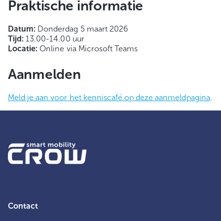
Praktische informatie
Datum:
Donderdag 5 maart 2026
Tijd:
13.00-14.00 uur
Locatie:
Online via Microsoft Teams
Aanmelden
Meld je aan voor het kenniscafé op deze aanmeldpagina
.
Contact