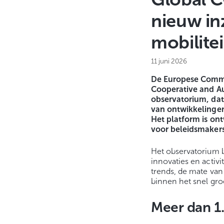
nieuw in
mobilitei
11 juni 2026
De Europese Commi
Cooperative and Au
observatorium, dat
van ontwikkelingen
Het platform is on
voor beleidsmakers
Het observatorium b
innovaties en activi
trends, de mate va
binnen het snel gro
Meer dan 1.