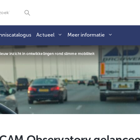
nniscatalogus
Actueel
Meer informatie
euw inzicht in ontwikkelingen rond slimme mobiliteit
CCAM Observatory gelancee