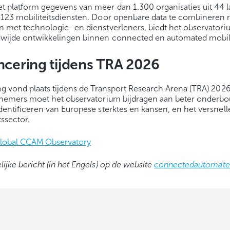
t platform gegevens van meer dan 1.300 organisaties uit 44 
n 123 mobiliteitsdiensten. Door openbare data te combineren
n met technologie- en dienstverleners, biedt het observatori
dwijde ontwikkelingen binnen connected en automated mobili
ancering tijdens TRA 2026
ing vond plaats tijdens de Transport Research Arena (TRA) 202
iefnemers moet het observatorium bijdragen aan beter onder
identificeren van Europese sterktes en kansen, en het versnell
ssector.
Global CCAM Observatory
ijke bericht (in het Engels) op de website
connectedautomated