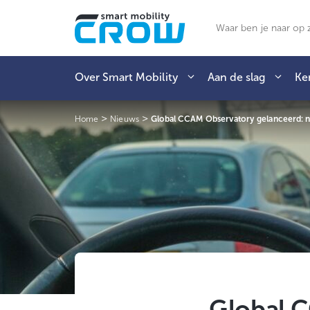
Ga
naar
Zoeken
de
inhoud
Over Smart Mobility
Aan de slag
Ke
>
>
Home
Nieuws
Global CCAM Observatory gelanceerd: ni
Global 