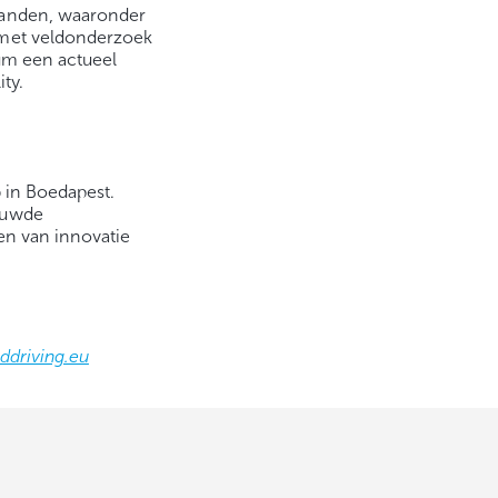
landen, waaronder
 met veldonderzoek
um een actueel
ty.
6 in Boedapest.
bouwde
en van innovatie
driving.eu