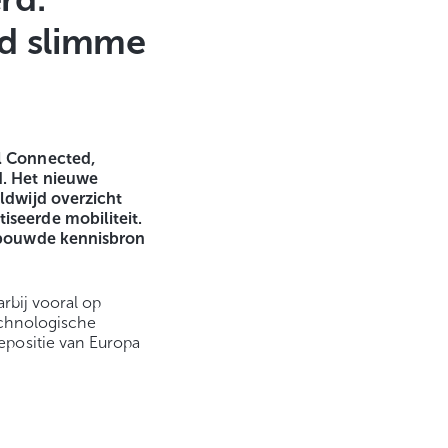
nd slimme
l Connected,
d. Het nieuwe
ldwijd overzicht
seerde mobiliteit.
erbouwde kennisbron
rbij vooral op
technologische
epositie van Europa